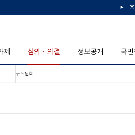
유
인
튜
스
브
타
그
램
과제
심의 · 의결
정보공개
국민
"접기,펼치기"
구 위원회