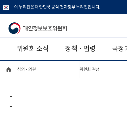
이 누리집은 대한민국 공식 전자정부 누리집입니다.
개
인
위원회 소식
정책 · 법령
국정
정
보
"접기,펼치기"
"접기,펼치기"
심의 · 의결
위원회 결정
보
호
-
위
원