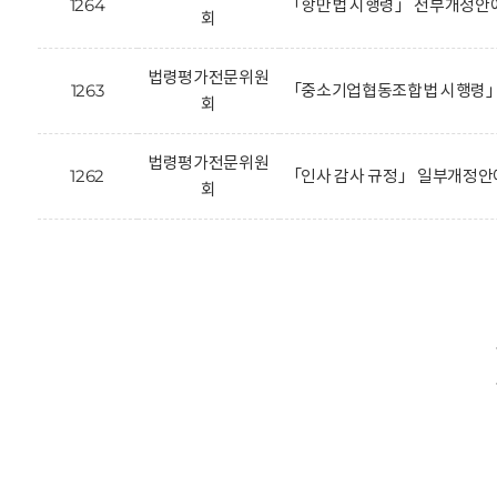
1264
「항만법 시행령」 전부개정안에
회
법령평가전문위원
1263
「중소기업협동조합법 시행령」 
회
법령평가전문위원
1262
「인사 감사 규정」 일부개정안
회