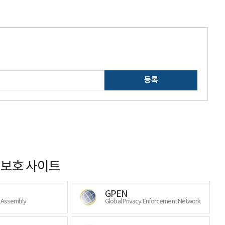
등록
보호 사이트
GPEN
y Assembly
Global Privacy Enforcement Network