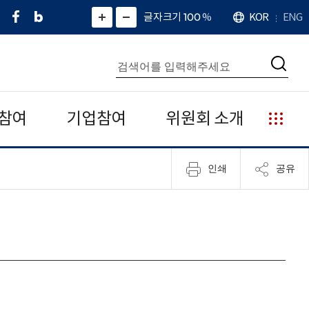
페
네
X
확
글자크기 100
%
KOR
ENG
언
화
화
이
이
(
대
어
면
면
스
버
트
수
확
축
북
블
위
대
통
소
치
검
로
터
합
색
그
)
검
색
참여
기업참여
위원회 소개
누
리
집
인쇄
공유
안
내