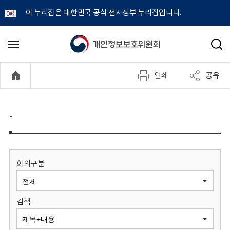
이 누리집은 대한민국 공식 전자정부 누리집입니다.
개
메
검
뉴
색
인
열
인쇄
공유
기
정
보
-
보
호
회의구분
위
검색
원