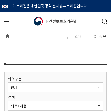
이 누리집은 대한민국 공식 전자정부 누리집입니다.
개
메
검
뉴
색
인
열
인쇄
공유
기
정
보
-
보
호
회의구분
위
검색
원