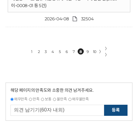
이-0008-01 등 5건)
2026-04-08
32504
〉
1
2
3
4
5
6
7
8
9
10
〉
〉
해당 페이지의 만족도와 소중한 의견 남겨주세요.
매우만족
만족
보통
불만족
매우불만족
등록