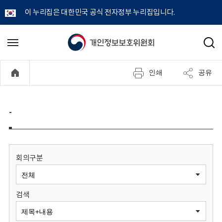
이 누리집은 대한민국 공식 전자정부 누리집입니다.
개
메
검
뉴
색
인
열
인쇄
공유
기
정
보
-
보
호
회의구분
위
검색
원