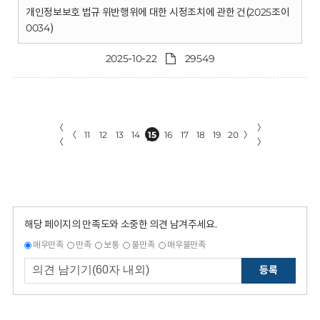
개인정보보호 법규 위반행위에 대한 시정조치에 관한 건(2025조이
0034)
2025-10-22
29549
〈
〉
〈
11
12
13
14
15
16
17
18
19
20
〉
〈
〉
해당 페이지의 만족도와 소중한 의견 남겨주세요.
매우만족
만족
보통
불만족
매우불만족
등록