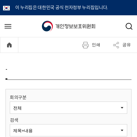
이 누리집은 대한민국 공식 전자정부 누리집입니다.
개
메
검
뉴
색
인
열
인쇄
공유
기
정
보
-
보
호
회의구분
위
검색
원