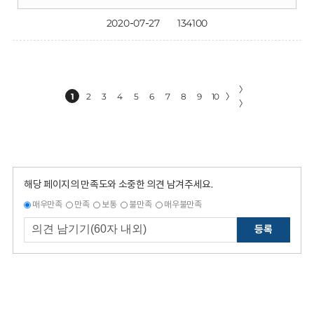
2020-07-27
134100
〉
1
2
3
4
5
6
7
8
9
10
〉
〉
해당 페이지의 만족도와 소중한 의견 남겨주세요.
매우만족
만족
보통
불만족
매우불만족
등록