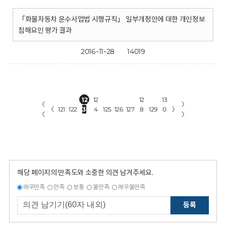
「화물자동차 운수사업법 시행규칙」 일부개정안에 대한 개인정보
침해요인 평가 결과
2016-11-28
14019
12
12
12
13
〈
〉
〈
121
122
3
4
125
126
127
8
129
0
〉
〈
〉
해당 페이지의 만족도와 소중한 의견 남겨주세요.
매우만족
만족
보통
불만족
매우불만족
등록