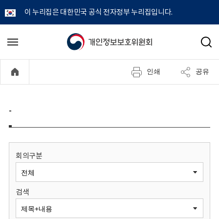
이 누리집은 대한민국 공식 전자정부 누리집입니다.
개
메
검
뉴
색
인
열
인쇄
공유
기
정
보
-
보
호
회의구분
위
검색
원