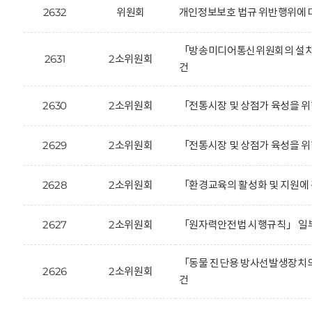
2632
위원회
개인정보보호 법규 위반행위에 대한
「방송미디어통신위원회의 설치 
2631
2소위원회
건
2630
2소위원회
「전통시장 및 상점가 육성을 위
2629
2소위원회
「전통시장 및 상점가 육성을 위
2628
2소위원회
「환경교육의 활성화 및 지원에 
2627
2소위원회
「원자력안전법 시행규칙」 일부
「동물 진단용 방사선발생장치의
2626
2소위원회
건