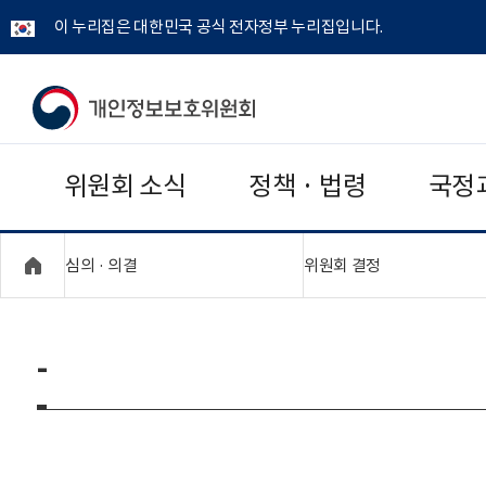
이 누리집은 대한민국 공식 전자정부 누리집입니다.
개
인
위원회 소식
정책 · 법령
국정
정
보
"접기,펼치기"
"접기,펼치기"
심의 · 의결
위원회 결정
보
호
-
위
원