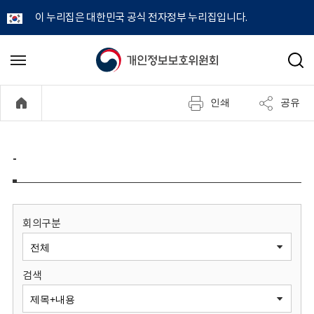
이 누리집은 대한민국 공식 전자정부 누리집입니다.
개
메
검
뉴
색
인
열
인쇄
공유
기
정
보
-
보
호
회의구분
위
검색
원