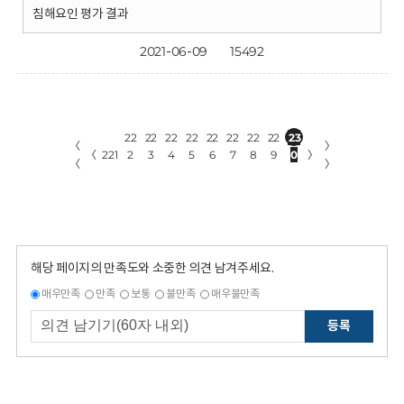
침해요인 평가 결과
2021-06-09
15492
22
22
22
22
22
22
22
22
23
〈
〉
〈
221
2
3
4
5
6
7
8
9
0
〉
〈
〉
해당 페이지의 만족도와 소중한 의견 남겨주세요.
매우만족
만족
보통
불만족
매우불만족
등록