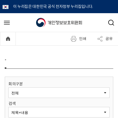
이 누리집은 대한민국 공식 전자정부 누리집입니다.
개
메
검
뉴
색
인
열
인쇄
공유
기
정
보
-
보
호
회의구분
위
검색
원