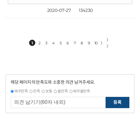
2020-07-27
134230
〉
1
2
3
4
5
6
7
8
9
10
〉
〉
해당 페이지의 만족도와 소중한 의견 남겨주세요.
매우만족
만족
보통
불만족
매우불만족
등록