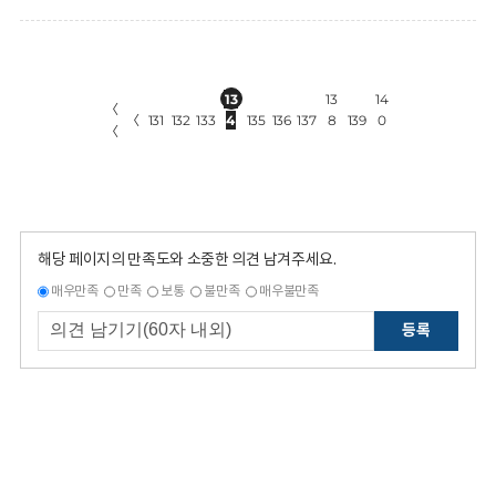
13
13
14
〈
〈
131
132
133
4
135
136
137
8
139
0
〈
해당 페이지의 만족도와 소중한 의견 남겨주세요.
매우만족
만족
보통
불만족
매우불만족
등록