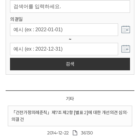
회
의결일
~
검색
기타
「건전가정의례준칙」제7조 제2항 [별표 2]에 대한 개선의견 심의·
의결 건
2014-12-22
36130