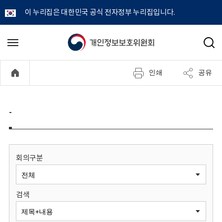
이 누리집은 대한민국 공식 전자정부 누리집입니다.
개
메
검
뉴
색
인
열
인쇄
공유
기
정
보
-
보
호
회의구분
위
검색
원