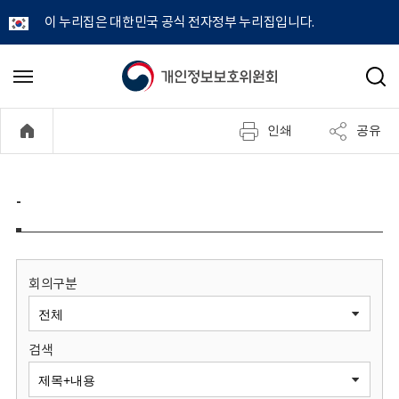
이 누리집은 대한민국 공식 전자정부 누리집입니다.
개
메
검
뉴
색
인
열
인쇄
공유
기
정
보
-
보
호
회의구분
위
검색
원