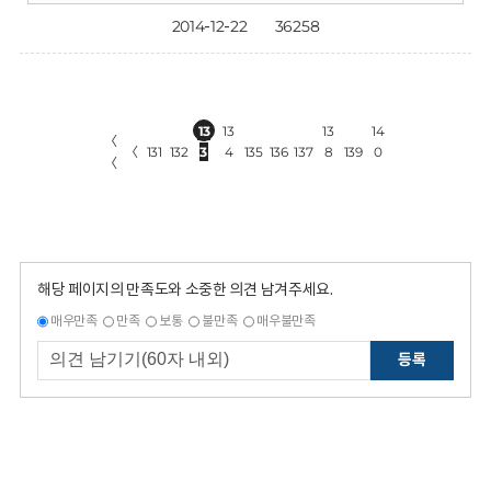
2014-12-22
36258
13
13
13
14
〈
〈
131
132
3
4
135
136
137
8
139
0
〈
해당 페이지의 만족도와 소중한 의견 남겨주세요.
매우만족
만족
보통
불만족
매우불만족
등록