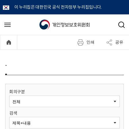
이 누리집은 대한민국 공식 전자정부 누리집입니다.
개
메
검
뉴
색
인
열
인쇄
공유
기
정
보
-
보
호
회의구분
위
검색
원