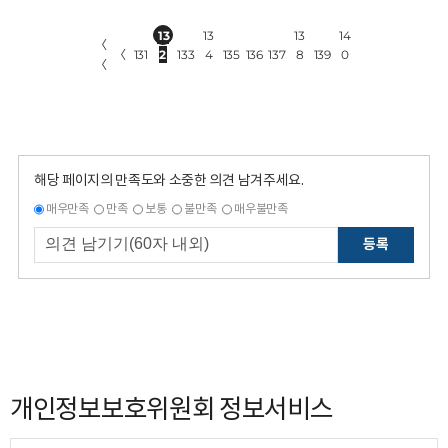
13
13
13
14
〈
〈
131
2
133
4
135
136
137
8
139
0
〈
해당 페이지의 만족도와 소중한 의견 남겨주세요.
매우만족
만족
보통
불만족
매우불만족
등록
개인정보보호위원회 정보서비스