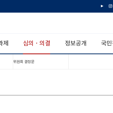
유
인
튜
스
브
타
그
램
과제
심의 · 의결
정보공개
국민
"접기,펼치기"
위원회 결정문