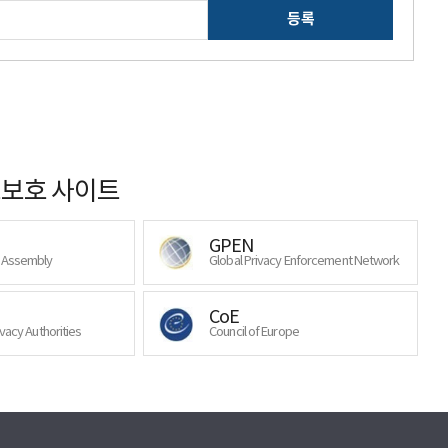
등록
보호 사이트
GPEN
y Assembly
Global Privacy Enforcement Network
CoE
ivacy Authorities
Council of Europe