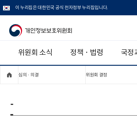
이 누리집은 대한민국 공식 전자정부 누리집입니다.
개
인
위원회 소식
정책 · 법령
국정
정
보
"접기,펼치기"
"접기,펼치기"
심의 · 의결
위원회 결정
보
호
-
위
원