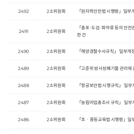
2492
2소위원회
「원자력안전법 시행령」일부개정
「총포·도검·화약류 등의 안전
2491
2소위원회
한 건
2490
2소위원회
「해양경찰수사규칙」 일부개정안
2489
2소위원회
「고준위 방사성폐기물 관리에 
2488
2소위원회
「항공보안법 시행규칙」 일부개
2487
2소위원회
「농림어업총조사 규칙」 일부개
2486
2소위원회
「초ㆍ중등교육법 시행령」일부개