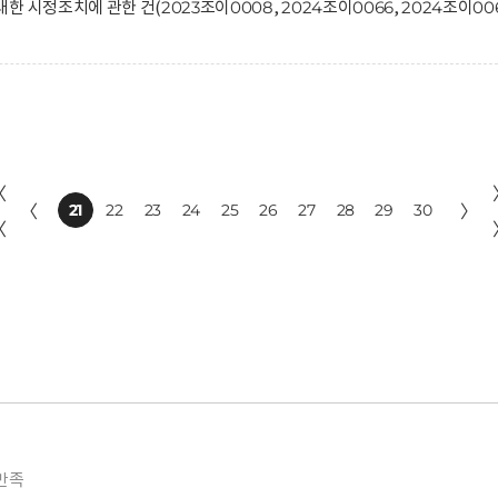
 시정조치에 관한 건(2023조이0008, 2024조이0066, 2024조이00
〈
〈
21
22
23
24
25
26
27
28
29
30
〉
〈
만족