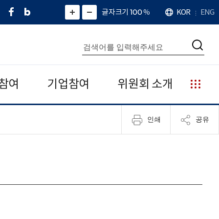
페
네
X
확
글자크기 100
%
KOR
ENG
언
화
화
이
이
(
대
어
면
면
스
버
트
수
확
축
북
블
위
대
통
소
치
검
로
터
합
색
그
)
검
색
참여
기업참여
위원회 소개
누
리
집
인쇄
공유
안
내