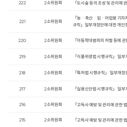
222
2소위원회
「도시숲 등의 조성 및 관리에 
「농ㆍ축산ㆍ임ㆍ어업용 기자재 및
221
2소위원회
규칙」일부개정안에 대한 개인
220
2소위원회
「아동학대범죄의 처벌 등에 관
219
2소위원회
「식품위생법 시행규칙」 일부개
218
2소위원회
「특허법 시행규칙」 일부개정안
217
2소위원회
「실용신안법 시행규칙」 일부개
216
2소위원회
「고독사 예방 및 관리에 관한 
215
2소위원회
「고독사 예방 및 관리에 관한 