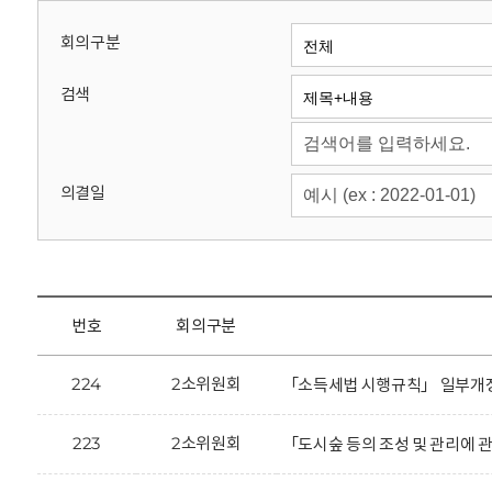
회
회의구분
검색
의결일
번호
회의구분
224
2소위원회
「소득세법 시행규칙」 일부개정
223
2소위원회
「도시숲 등의 조성 및 관리에