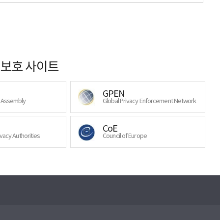
보호 사이트
GPEN
y Assembly
Global Privacy Enforcement Network
CoE
ivacy Authorities
Council of Europe