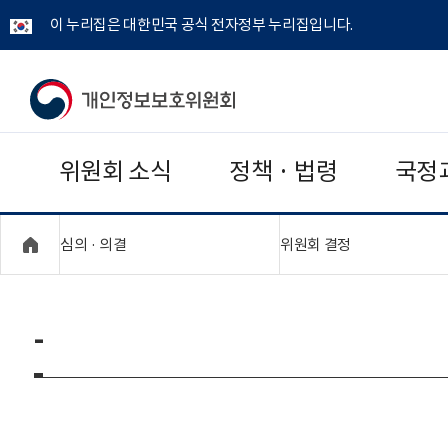
이 누리집은 대한민국 공식 전자정부 누리집입니다.
개
인
위원회 소식
정책 · 법령
국정
정
보
"접기,펼치기"
"접기,펼치기"
심의 · 의결
위원회 결정
보
호
-
위
원