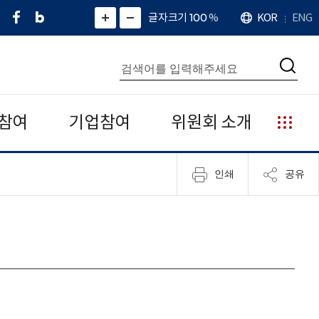
페
네
X
확
글자크기 100
%
KOR
ENG
언
화
화
이
이
(
대
어
면
면
스
버
트
수
확
축
북
블
위
대
통
소
치
검
로
터
합
색
그
)
검
색
참여
기업참여
위원회 소개
누
리
집
인쇄
공유
안
내