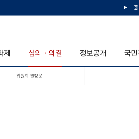
유
인
튜
스
브
타
그
램
과제
심의 · 의결
정보공개
국민
"접기,펼치기"
위원회 결정문