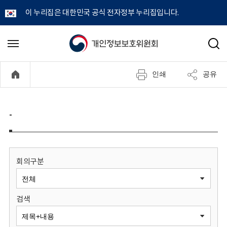
이 누리집은 대한민국 공식 전자정부 누리집입니다.
개
메
검
뉴
색
인
열
인쇄
공유
기
정
보
-
보
호
회의구분
위
검색
원