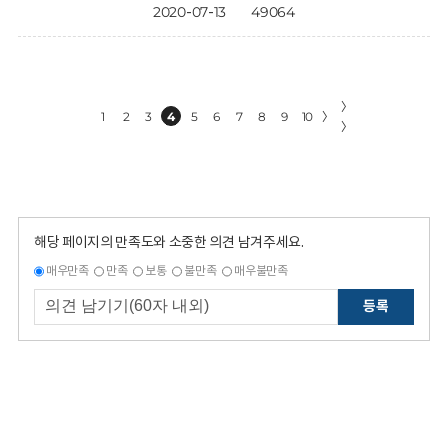
2020-07-13
49064
〉
1
2
3
4
5
6
7
8
9
10
〉
〉
해당 페이지의 만족도와 소중한 의견 남겨주세요.
매우만족
만족
보통
불만족
매우불만족
등록