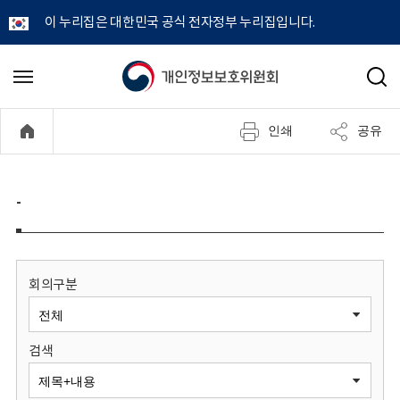
이 누리집은 대한민국 공식 전자정부 누리집입니다.
개
메
검
뉴
색
인
열
인쇄
공유
기
정
보
-
보
호
회의구분
위
검색
원