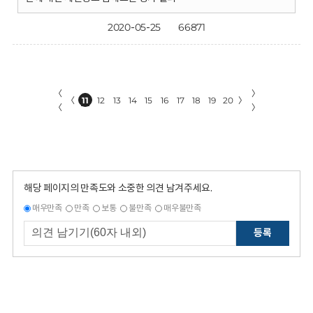
2020-05-25
66871
〈
〉
〈
11
12
13
14
15
16
17
18
19
20
〉
〈
〉
해당 페이지의 만족도와 소중한 의견 남겨주세요.
매우만족
만족
보통
불만족
매우불만족
등록