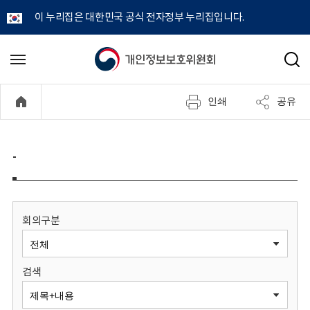
이 누리집은 대한민국 공식 전자정부 누리집입니다.
개
메
검
뉴
색
인
열
인쇄
공유
기
정
보
-
보
호
회의구분
위
검색
원