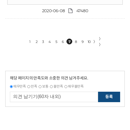
2020-06-08
47480
〉
1
2
3
4
5
6
7
8
9
10
〉
〉
해당 페이지의 만족도와 소중한 의견 남겨주세요.
매우만족
만족
보통
불만족
매우불만족
등록