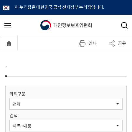
이 누리집은 대한민국 공식 전자정부 누리집입니다.
개
메
검
뉴
색
인
열
인쇄
공유
기
정
보
-
보
호
회의구분
위
검색
원