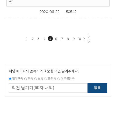
과
2020-06-22
50542
〉
1
2
3
4
5
6
7
8
9
10
〉
〉
해당 페이지의 만족도와 소중한 의견 남겨주세요.
매우만족
만족
보통
불만족
매우불만족
등록