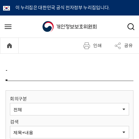
이 누리집은 대한민국 공식 전자정부 누리집입니다.
개
메
검
뉴
색
인
열
인쇄
공유
기
정
보
-
보
호
회의구분
위
검색
원