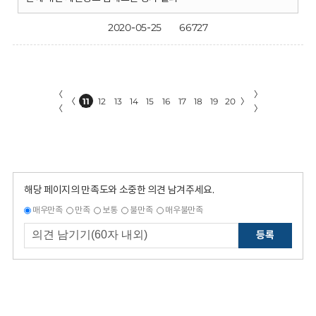
2020-05-25
66727
〈
〉
〈
11
12
13
14
15
16
17
18
19
20
〉
〈
〉
해당 페이지의 만족도와 소중한 의견 남겨주세요.
매우만족
만족
보통
불만족
매우불만족
등록