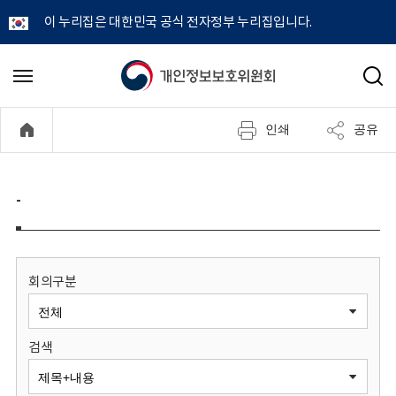
이 누리집은 대한민국 공식 전자정부 누리집입니다.
개
메
검
뉴
색
인
열
인쇄
공유
기
정
보
-
보
호
회의구분
위
검색
원