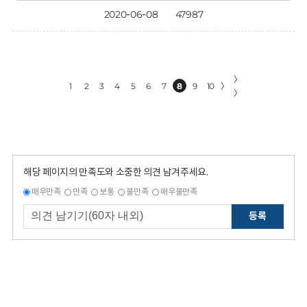
2020-06-08
47987
〉
1
2
3
4
5
6
7
8
9
10
〉
〉
해당 페이지의 만족도와 소중한 의견 남겨주세요.
매우만족
만족
보통
불만족
매우불만족
등록