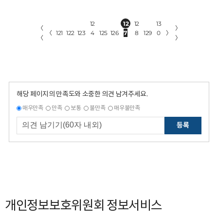
12
12
12
13
〈
〉
〈
121
122
123
4
125
126
7
8
129
0
〉
〈
〉
해당 페이지의 만족도와 소중한 의견 남겨주세요.
매우만족
만족
보통
불만족
매우불만족
등록
개인정보보호위원회 정보서비스