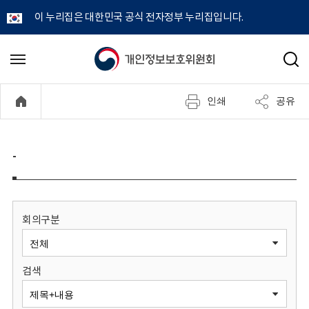
이 누리집은 대한민국 공식 전자정부 누리집입니다.
개
메
검
뉴
색
인
열
인쇄
공유
기
정
보
-
보
호
회의구분
위
검색
원