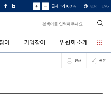
페
네
X
확
글자크기 100
%
KOR
ENG
언
화
화
이
이
(
대
어
면
면
스
버
트
수
확
축
북
블
위
대
통
소
치
검
로
터
합
색
그
)
검
색
참여
기업참여
위원회 소개
누
리
집
인쇄
공유
안
내