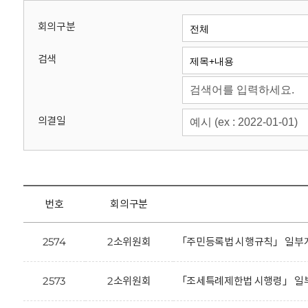
회
회의구분
검색
의결일
번호
회의구분
2574
2소위원회
「주민등록법 시행규칙」 일부개
2573
2소위원회
「조세특례제한법 시행령」 일부