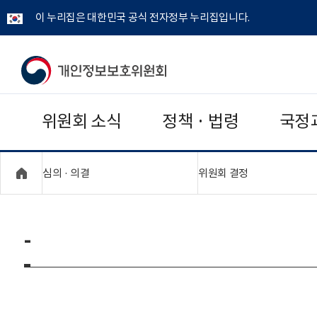
이 누리집은 대한민국 공식 전자정부 누리집입니다.
개
인
위원회 소식
정책 · 법령
국정
정
보
"접기,펼치기"
"접기,펼치기"
심의 · 의결
위원회 결정
보
호
-
위
원