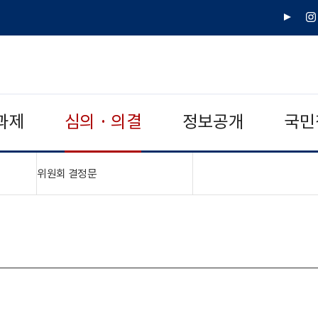
유
인
튜
스
브
타
그
램
과제
심의 · 의결
정보공개
국민
"접기,펼치기"
위원회 결정문