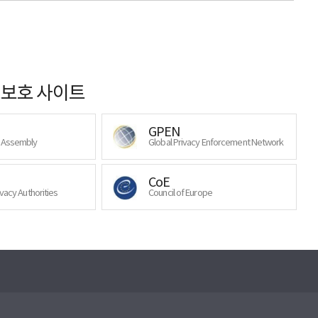
보호 사이트
GPEN
y Assembly
Global Privacy Enforcement Network
CoE
ivacy Authorities
Council of Europe