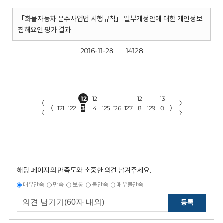
「화물자동차 운수사업법 시행규칙」 일부개정안에 대한 개인정보
침해요인 평가 결과
2016-11-28
14128
12
12
12
13
〈
〉
〈
121
122
3
4
125
126
127
8
129
0
〉
〈
〉
해당 페이지의 만족도와 소중한 의견 남겨주세요.
매우만족
만족
보통
불만족
매우불만족
등록