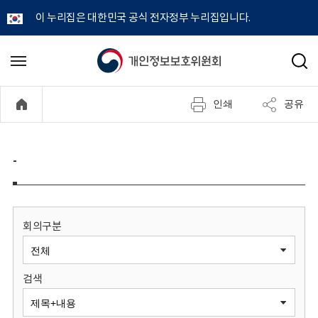
이 누리집은 대한민국 공식 전자정부 누리집입니다.
개
메
검
뉴
색
인
열
인쇄
공유
기
정
보
-
보
호
회의구분
위
검색
원