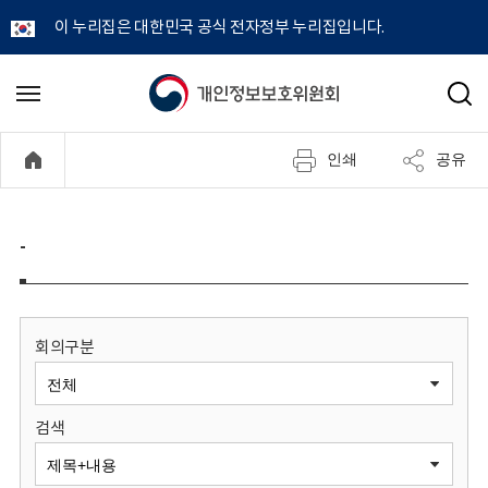
이 누리집은 대한민국 공식 전자정부 누리집입니다.
개
메
검
뉴
색
인
열
인쇄
공유
기
정
보
-
보
호
회의구분
위
검색
원