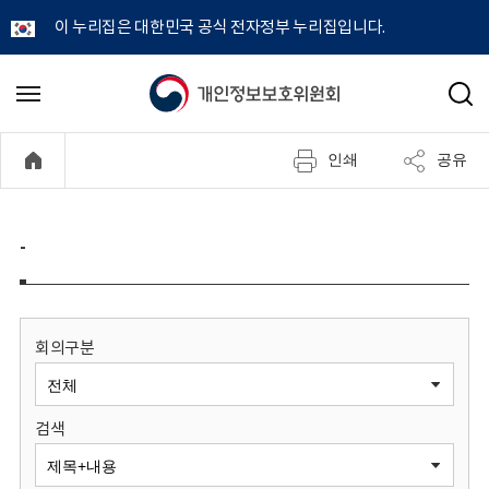
이 누리집은 대한민국 공식 전자정부 누리집입니다.
개
메
검
뉴
색
인
열
인쇄
공유
기
정
보
-
보
호
회의구분
위
검색
원