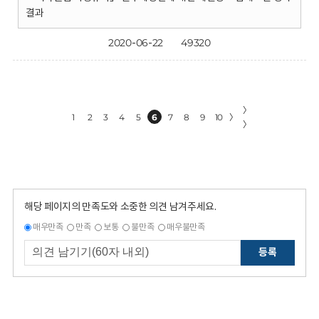
결과
2020-06-22
49320
〉
1
2
3
4
5
6
7
8
9
10
〉
〉
해당 페이지의 만족도와 소중한 의견 남겨주세요.
매우만족
만족
보통
불만족
매우불만족
등록