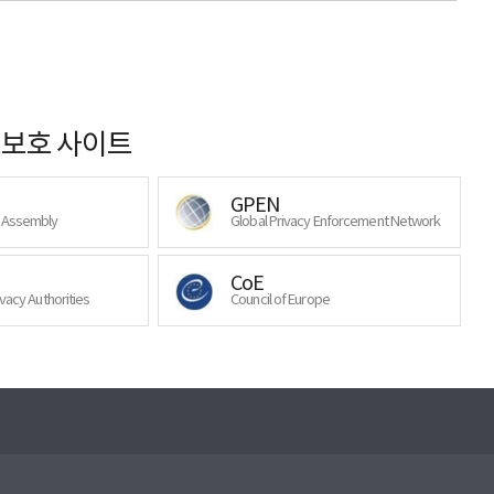
보호 사이트
GPEN
y Assembly
Global Privacy Enforcement Network
CoE
ivacy Authorities
Council of Europe