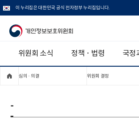
이 누리집은 대한민국 공식 전자정부 누리집입니다.
개
인
위원회 소식
정책 · 법령
국정
정
보
"접기,펼치기"
"접기,펼치기"
심의 · 의결
위원회 결정
보
호
-
위
원