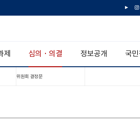
유
인
튜
스
브
타
그
램
과제
심의 · 의결
정보공개
국민
"접기,펼치기"
위원회 결정문