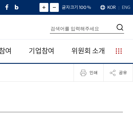
페
네
X
확
글자크기 100
%
KOR
ENG
언
화
화
이
이
(
대
어
면
면
스
버
트
수
확
축
북
블
위
대
통
소
치
검
로
터
합
색
그
)
검
색
참여
기업참여
위원회 소개
누
리
집
인쇄
공유
안
내