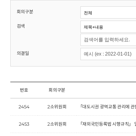
회
회의구분
검색
의결일
번호
회의구분
2454
2소위원회
「대도시권 광역교통 관리에 관
2453
2소위원회
「재외국민등록법 시행규칙」 일