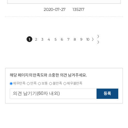
2020-07-27
135217
〉
1
2
3
4
5
6
7
8
9
10
〉
〉
해당 페이지의 만족도와 소중한 의견 남겨주세요.
매우만족
만족
보통
불만족
매우불만족
등록