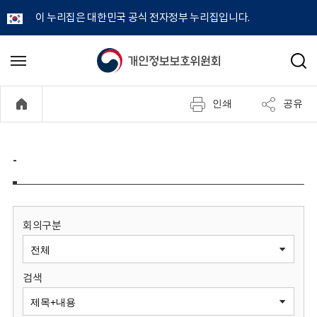
이 누리집은 대한민국 공식 전자정부 누리집입니다.
개
메
검
뉴
색
인
열
인쇄
공유
기
정
보
-
보
호
회의구분
위
검색
원