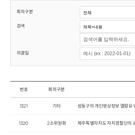
회
회의구분
검색
의결일
번호
회의구분
1321
기타
성동구의 개인영상정보 열람요구
1320
2소위원회
제주특별자치도 자치경찰단의 공