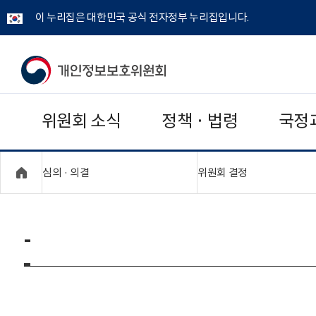
이 누리집은 대한민국 공식 전자정부 누리집입니다.
개
인
위원회 소식
정책 · 법령
국정
정
보
"접기,펼치기"
"접기,펼치기"
심의 · 의결
위원회 결정
보
호
-
위
원