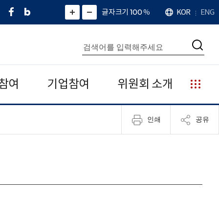
페
네
X
확
글자크기 100
%
KOR
ENG
언
화
화
이
이
(
대
어
면
면
스
버
트
수
확
축
북
블
위
대
통
소
치
검
로
터
합
색
그
)
검
색
참여
기업참여
위원회 소개
누
리
집
인쇄
공유
안
내