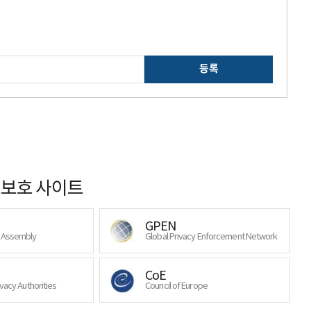
등록
보호 사이트
GPEN
y Assembly
Global Privacy Enforcement Network
CoE
ivacy Authorities
Council of Europe