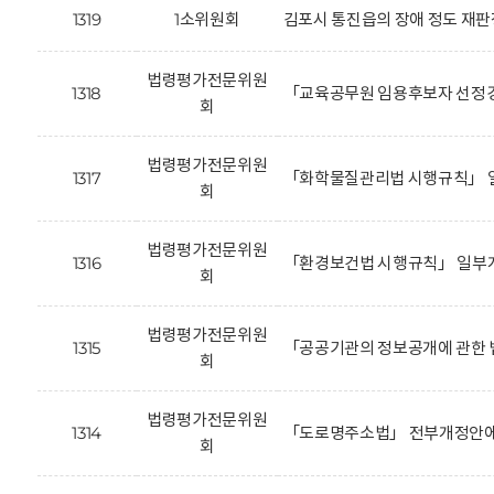
1319
1소위원회
김포시 통진읍의 장애 정도 재판
법령평가전문위원
1318
「교육공무원 임용후보자 선정경
회
법령평가전문위원
1317
「화학물질관리법 시행규칙」 일
회
법령평가전문위원
1316
「환경보건법 시행규칙」 일부개
회
법령평가전문위원
1315
「공공기관의 정보공개에 관한 
회
법령평가전문위원
1314
「도로명주소법」 전부개정안에 
회