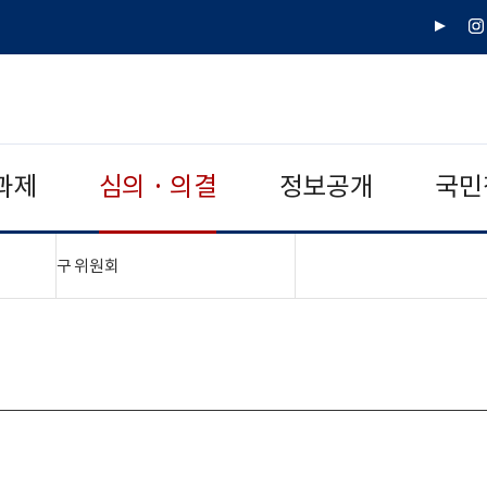
유
인
튜
스
브
타
그
램
과제
심의 · 의결
정보공개
국민
"접기,펼치기"
구 위원회