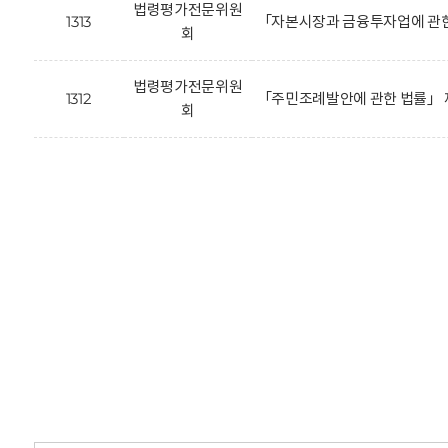
법령평가전문위원
1313
「자본시장과 금융투자업에 관한
회
법령평가전문위원
1312
「주민조례발안에 관한 법률」 
회