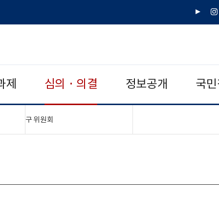
유
인
튜
스
브
타
그
램
과제
심의 · 의결
정보공개
국민
"접기,펼치기"
구 위원회