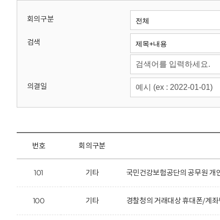
회
회의구분
검색
의결일
번호
회의구분
101
기타
국민건강보험공단의 공무원 개인
100
기타
경찰청의 거래대상 휴대폰/계좌번