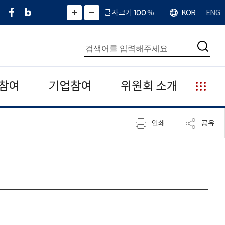
페
네
X
확
글자크기 100
%
KOR
ENG
언
화
화
이
이
(
대
어
면
면
스
버
트
수
확
축
북
블
위
대
통
소
치
검
로
터
합
색
그
)
검
색
참여
기업참여
위원회 소개
누
리
집
인쇄
공유
안
내