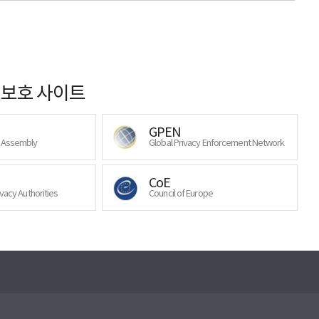
보호 사이트
GPEN
y Assembly
Global Privacy Enforcement Network
CoE
ivacy Authorities
Council of Europe