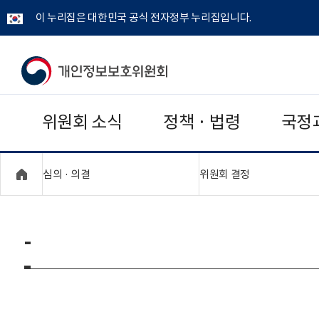
이 누리집은 대한민국 공식 전자정부 누리집입니다.
개
인
위원회 소식
정책 · 법령
국정
정
보
"접기,펼치기"
"접기,펼치기"
심의 · 의결
위원회 결정
보
호
-
위
원