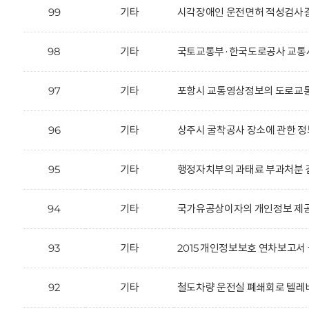
99
기타
시각장애인 운전면허 적성검사결
98
기타
국토교통부·한국도로공사 교통사
97
기타
포항시 교통영상정보의 도로교통
96
기타
상주시 굴착공사 장소에 관한 정
95
기타
행정자치부의 과태료 부과처분 결
94
기타
국가유공상이자의 개인정보 제공
93
기타
2015 개인정보보호 연차보고서 
92
기타
철도차량 운전실 폐쇄회로 텔레비