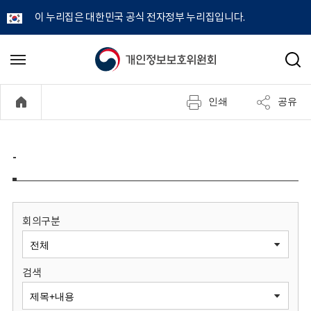
이 누리집은 대한민국 공식 전자정부 누리집입니다.
개
메
검
뉴
색
인
열
인쇄
공유
기
정
보
-
보
호
회의구분
위
검색
원