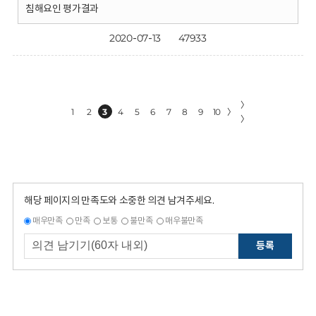
침해요인 평가결과
2020-07-13
47933
〉
1
2
3
4
5
6
7
8
9
10
〉
〉
해당 페이지의 만족도와 소중한 의견 남겨주세요.
매우만족
만족
보통
불만족
매우불만족
등록