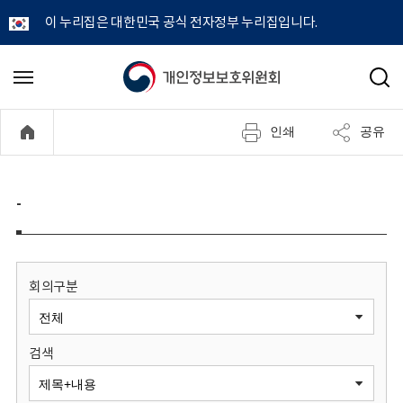
이 누리집은 대한민국 공식 전자정부 누리집입니다.
개
메
검
뉴
색
인
열
인쇄
공유
기
정
보
-
보
호
회의구분
위
검색
원