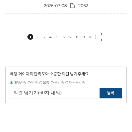
2026-07-08
2062
〉
1
2
3
4
5
6
7
8
9
10
〉
〉
해당 페이지의 만족도와 소중한 의견 남겨주세요.
매우만족
만족
보통
불만족
매우불만족
등록