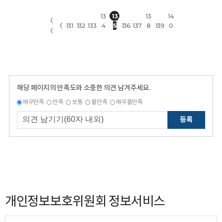
13
13
13
14
〈
〈
131
132
133
4
5
136
137
8
139
0
〈
해당 페이지의 만족도와 소중한 의견 남겨주세요.
매우만족
만족
보통
불만족
매우불만족
등록
개인정보보호위원회 정보서비스