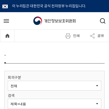
이 누리집은 대한민국 공식 전자정부 누리집입니다.
개
메
검
뉴
색
인
열
인쇄
공유
기
정
보
-
보
호
회의구분
위
검색
원