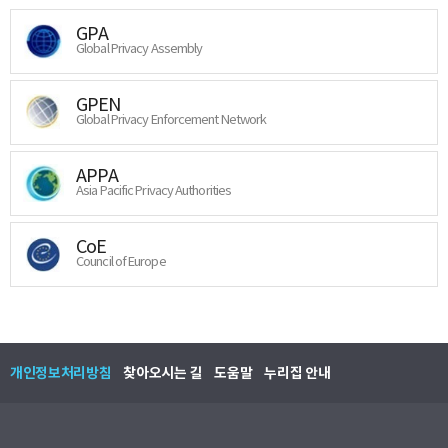
GPA
Global Privacy Assembly
GPEN
Global Privacy Enforcement Network
APPA
Asia Pacific Privacy Authorities
CoE
Council of Europe
개인정보처리방침
찾아오시는 길
도움말
누리집 안내