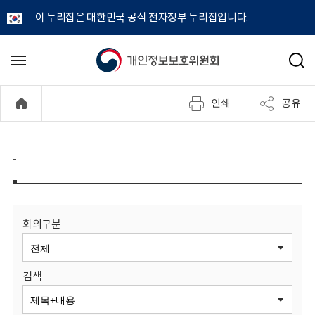
이 누리집은 대한민국 공식 전자정부 누리집입니다.
개
메
검
뉴
색
인
열
인쇄
공유
기
정
보
-
보
호
회의구분
위
검색
원