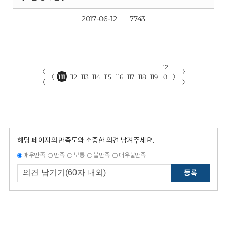
2017-06-12
7743
12
〈
〉
〈
111
112
113
114
115
116
117
118
119
0
〉
〈
〉
해당 페이지의 만족도와 소중한 의견 남겨주세요.
매우만족
만족
보통
불만족
매우불만족
등록