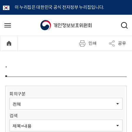
이 누리집은 대한민국 공식 전자정부 누리집입니다.
개
메
검
뉴
색
인
열
인쇄
공유
기
정
보
-
보
호
회의구분
위
검색
원