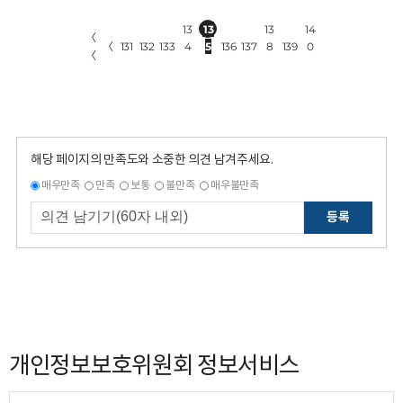
13
13
13
14
〈
〈
131
132
133
4
5
136
137
8
139
0
〈
해당 페이지의 만족도와 소중한 의견 남겨주세요.
매우만족
만족
보통
불만족
매우불만족
등록
개인정보보호위원회 정보서비스