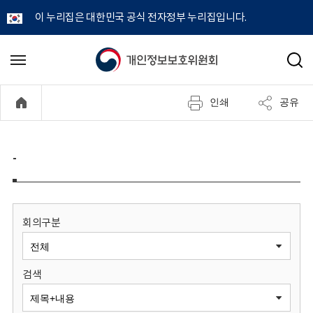
이 누리집은 대한민국 공식 전자정부 누리집입니다.
개
메
검
뉴
색
인
열
인쇄
공유
기
정
보
-
보
호
회의구분
위
검색
원