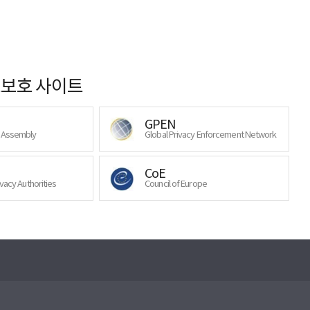
보호 사이트
GPEN
y Assembly
Global Privacy Enforcement Network
CoE
ivacy Authorities
Council of Europe