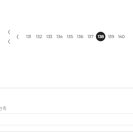
〈
〈
131
132
133
134
135
136
137
138
139
140
〈
만족