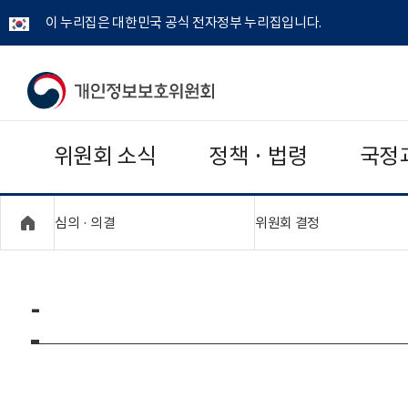
이 누리집은 대한민국 공식 전자정부 누리집입니다.
개
인
위원회 소식
정책 · 법령
국정
정
보
"접기,펼치기"
"접기,펼치기"
심의 · 의결
위원회 결정
보
호
-
위
원