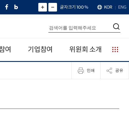
페
네
X
확
글자크기 100
%
KOR
ENG
언
화
화
이
이
(
대
어
면
면
스
버
트
수
확
축
북
블
위
대
통
소
치
검
로
터
합
색
그
)
검
색
참여
기업참여
위원회 소개
누
리
집
인쇄
공유
안
내