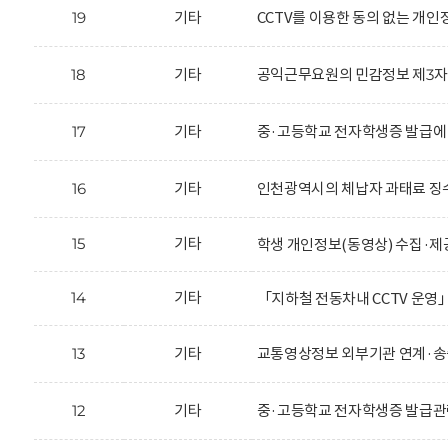
19
기타
CCTV를 이용한 동의 없는 개
18
기타
공익근무요원의 민감정보 제3자 
17
기타
중·고등학교 전자학생증 발급에
16
기타
인천광역시의 체납자 과태료 징수
15
기타
학생 개인정보(동영상) 수집·제
14
기타
「지하철 전동차내 CCTV 운영
13
기타
교통영상정보 외부기관 연계·송
12
기타
중·고등학교 전자학생증 발급관