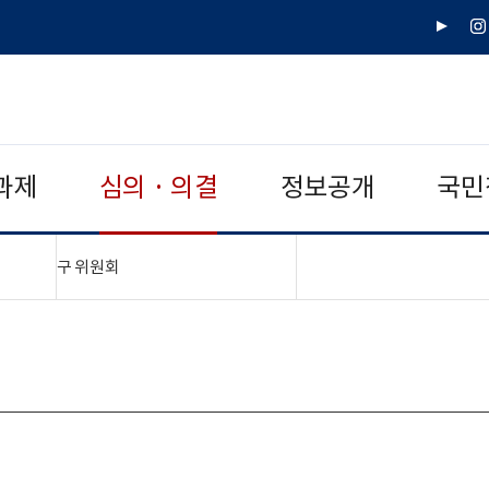
유
인
튜
스
브
타
그
램
과제
심의 · 의결
정보공개
국민
"접기,펼치기"
구 위원회