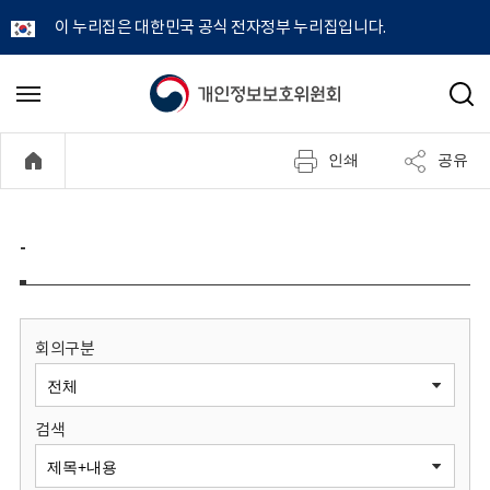
이 누리집은 대한민국 공식 전자정부 누리집입니다.
개
메
검
뉴
색
인
열
인쇄
공유
기
정
보
-
보
호
회의구분
위
검색
원