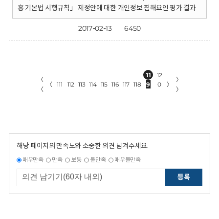
흥 기본법 시행규칙」 제정안에 대한 개인정보 침해요인 평가 결과
2017-02-13
6450
11
12
〈
〉
〈
111
112
113
114
115
116
117
118
9
0
〉
〈
〉
해당 페이지의 만족도와 소중한 의견 남겨주세요.
매우만족
만족
보통
불만족
매우불만족
등록