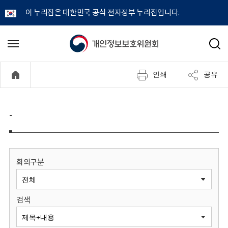
이 누리집은 대한민국 공식 전자정부 누리집입니다.
개
메
검
뉴
색
인
열
인쇄
공유
기
정
보
-
보
호
회의구분
위
검색
원