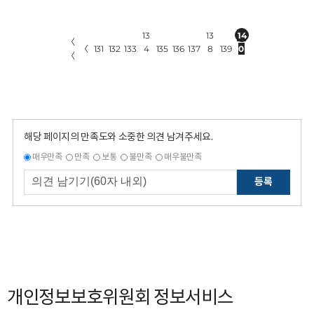
13
13
14
〈
〈
131
132
133
4
135
136
137
8
139
0
〈
해당 페이지의 만족도와 소중한 의견 남겨주세요.
매우만족
만족
보통
불만족
매우불만족
등록
개인정보보호위원회 정보서비스