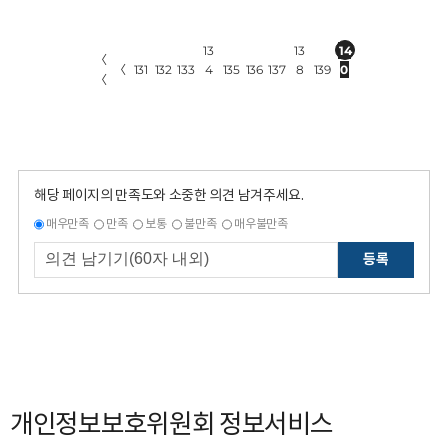
13
13
14
〈
〈
131
132
133
4
135
136
137
8
139
0
〈
해당 페이지의 만족도와 소중한 의견 남겨주세요.
매우만족
만족
보통
불만족
매우불만족
등록
개인정보보호위원회 정보서비스