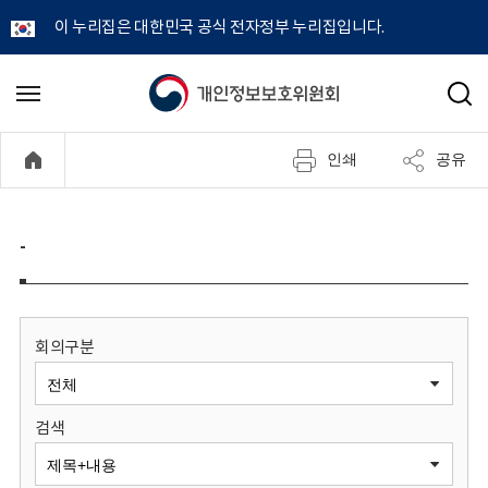
이 누리집은 대한민국 공식 전자정부 누리집입니다.
개
메
검
뉴
색
인
열
인쇄
공유
기
정
보
-
보
호
회의구분
위
검색
원