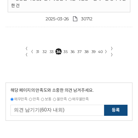
한 건
2025-03-26
30712
〈
〉
〈
31
32
33
34
35
36
37
38
39
40
〉
〈
〉
해당 페이지의 만족도와 소중한 의견 남겨주세요.
매우만족
만족
보통
불만족
매우불만족
등록