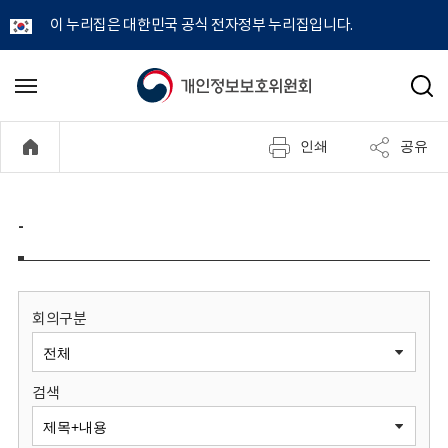
이 누리집은 대한민국 공식 전자정부 누리집입니다.
개
메
검
뉴
색
인
열
인쇄
공유
기
정
보
-
보
호
회의구분
위
검색
원