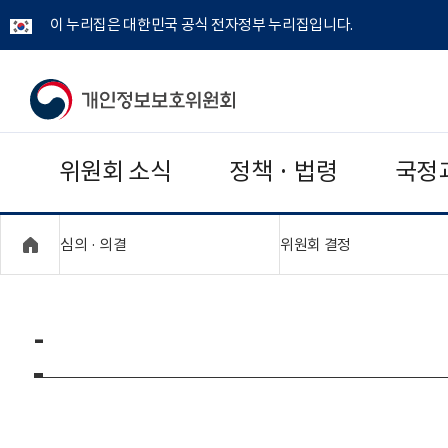
이 누리집은 대한민국 공식 전자정부 누리집입니다.
개
인
위원회 소식
정책 · 법령
국정
정
보
"접기,펼치기"
"접기,펼치기"
심의 · 의결
위원회 결정
보
호
-
위
원