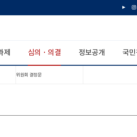
유
인
튜
스
브
타
그
램
과제
심의 · 의결
정보공개
국민
"접기,펼치기"
위원회 결정문