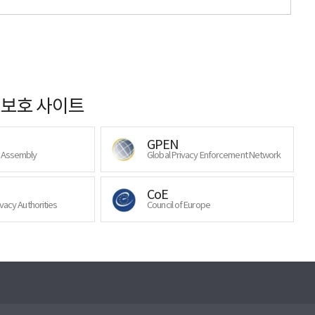
보호 사이트
GPEN
y Assembly
Global Privacy Enforcement Network
CoE
ivacy Authorities
Council of Europe