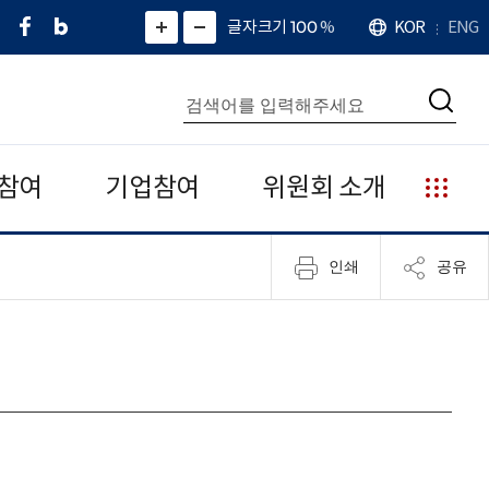
페
네
X
확
글자크기 100
%
KOR
ENG
언
화
화
이
이
(
대
어
면
면
스
버
트
수
확
축
북
블
위
대
통
소
치
검
로
터
합
색
그
)
검
색
참여
기업참여
위원회 소개
누
리
집
인쇄
공유
안
내