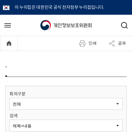
이 누리집은 대한민국 공식 전자정부 누리집입니다.
개
메
검
뉴
색
인
열
인쇄
공유
기
정
보
-
보
호
회의구분
위
검색
원