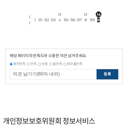
13
13
14
〈
〈
131
132
133
4
135
136
137
8
139
0
〈
해당 페이지의 만족도와 소중한 의견 남겨주세요.
매우만족
만족
보통
불만족
매우불만족
등록
개인정보보호위원회 정보서비스