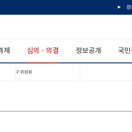
유
인
튜
스
브
타
그
램
과제
심의 · 의결
정보공개
국민
"접기,펼치기"
구 위원회