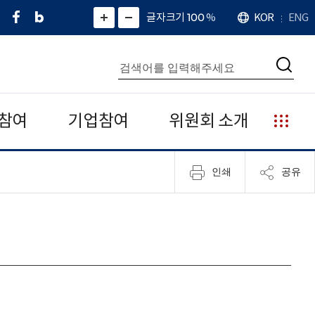
페
네
X
확
글자크기 100
%
KOR
ENG
언
화
화
이
이
(
대
어
면
면
스
버
트
수
확
축
북
블
위
대
통
소
치
검
로
터
합
색
그
)
검
색
참여
기업참여
위원회 소개
누
리
집
인쇄
공유
안
내