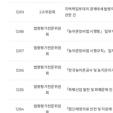
지역책임부대의 경계테세 발령이
1289
2소위원회
관한 건
법령평가전문위원
1288
「농어촌정비법 시행령」 일부개
회
법령평가전문위원
1287
「농어촌정비법 시행규칙」 일부
회
법령평가전문위원
1286
「한국농어촌공사 및 농지관리기
회
법령평가전문위원
1285
「화훼산업 발전 및 화훼문화 진
회
법령평가전문위원
1284
「첨단재생의료 안전 및 지원에 
회