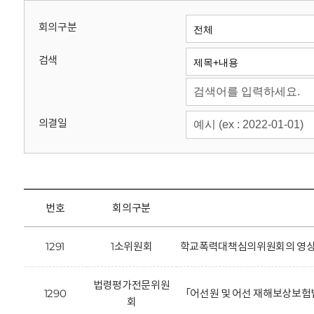
회
회의구분
검색
의결일
번호
회의구분
1291
1소위원회
학교폭력대책심의위원회의 영상정
법령평가전문위원
1290
「어선원 및 어선 재해보상보험
회