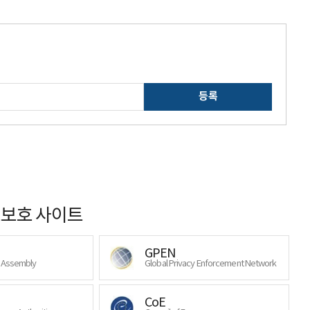
등록
보호 사이트
GPEN
y Assembly
Global Privacy Enforcement Network
CoE