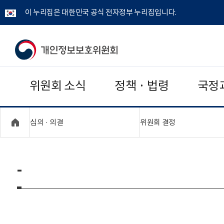
이 누리집은 대한민국 공식 전자정부 누리집입니다.
개
인
위원회 소식
정책 · 법령
국정
정
보
"접기,펼치기"
"접기,펼치기"
심의 · 의결
위원회 결정
보
호
-
위
원