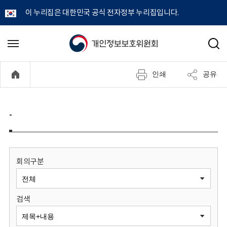
이 누리집은 대한민국 공식 전자정부 누리집입니다.
개
메
검
뉴
색
인
열
인쇄
공유
기
정
보
-
보
호
회의구분
위
검색
원