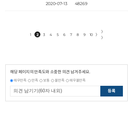
2020-07-13
48269
〉
1
2
3
4
5
6
7
8
9
10
〉
〉
해당 페이지의 만족도와 소중한 의견 남겨주세요.
매우만족
만족
보통
불만족
매우불만족
등록