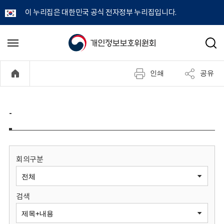
이 누리집은 대한민국 공식 전자정부 누리집입니다.
개
메
검
뉴
색
인
열
인쇄
공유
기
정
보
-
보
호
회의구분
위
검색
원