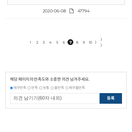
2020-06-08
47794
〉
1
2
3
4
5
6
7
8
9
10
〉
〉
해당 페이지의 만족도와 소중한 의견 남겨주세요.
매우만족
만족
보통
불만족
매우불만족
등록