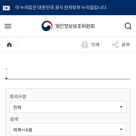
이 누리집은 대한민국 공식 전자정부 누리집입니다.
개
메
검
뉴
색
인
열
인쇄
공유
기
정
보
-
보
호
회의구분
위
검색
원