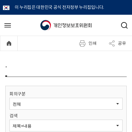
이 누리집은 대한민국 공식 전자정부 누리집입니다.
개
메
검
뉴
색
인
열
인쇄
공유
기
정
보
-
보
호
회의구분
위
검색
원