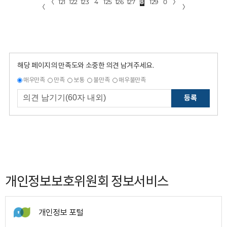
〈
121
122
123
4
125
126
127
8
129
0
〉
〈
〉
해당 페이지의 만족도와 소중한 의견 남겨주세요.
매우만족
만족
보통
불만족
매우불만족
등록
개인정보보호위원회 정보서비스
개인정보 포털