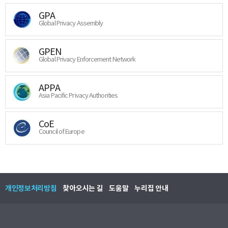
GPA
Global Privacy Assembly
GPEN
Global Privacy Enforcement Network
APPA
Asia Pacific Privacy Authorities
CoE
Council of Europe
개인정보처리방침
찾아오시는 길
도움말
누리집 안내