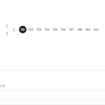
〈
〈
131
132
133
134
135
136
137
138
139
140
〈
만족