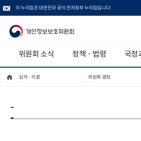
이 누리집은 대한민국 공식 전자정부 누리집입니다.
개
인
위원회 소식
정책 · 법령
국정
정
보
"접기,펼치기"
"접기,펼치기"
심의 · 의결
위원회 결정
보
호
-
위
원