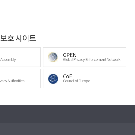
보호 사이트
GPEN
y Assembly
Global Privacy Enforcement Network
CoE
ivacy Authorities
Council of Europe