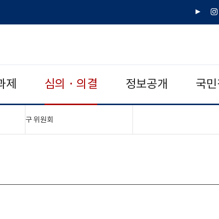
유
인
튜
스
브
타
그
램
과제
심의 · 의결
정보공개
국민
"접기,펼치기"
구 위원회