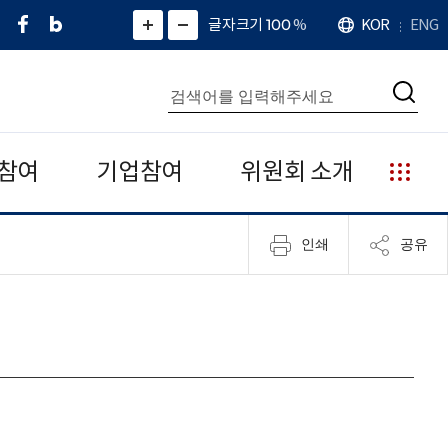
페
네
X
확
글자크기 100
%
KOR
ENG
언
화
화
이
이
(
대
어
면
면
스
버
트
수
확
축
북
블
위
대
통
소
치
검
로
터
합
색
그
)
검
색
참여
기업참여
위원회 소개
누
리
집
인쇄
공유
안
내