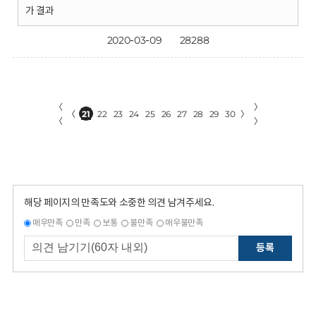
가 결과
2020-03-09
28288
〈
〉
〈
21
22
23
24
25
26
27
28
29
30
〉
〈
〉
해당 페이지의 만족도와 소중한 의견 남겨주세요.
매우만족
만족
보통
불만족
매우불만족
등록