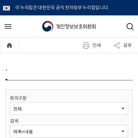
이 누리집은 대한민국 공식 전자정부 누리집입니다.
개
메
검
뉴
색
인
열
인쇄
공유
기
정
보
-
보
호
회의구분
위
검색
원